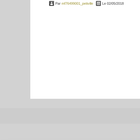
Par
mf76499001_petiville
Le 02/05/2018