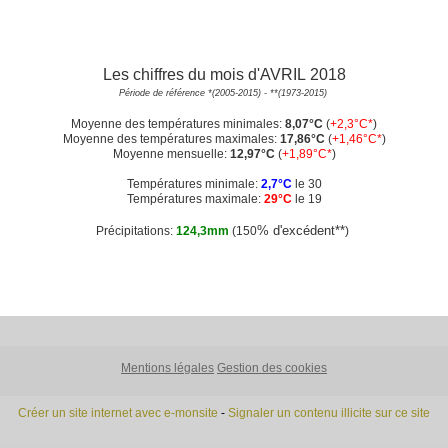
Les chiffres du mois d'AVRIL 2018
Période de référence *(2005-2015) - **(1973-2015)
Moyenne des températures minimales:
8
,07°C
(
+2,3°C*
)
Moyenne des températures maximales:
17
,86°C
(
+1,46°C*
)
Moyenne mensuelle:
12,97°C
(
+1,89°C*
)
Températures minimale:
2,7°C
le 30
Températures maximale:
29°C
le 19
% d'excédent**
Précipitations:
124,3mm
(150
)
Mentions légales
Gestion des cookies
Créer un site internet avec e-monsite
-
Signaler un contenu illicite sur ce site