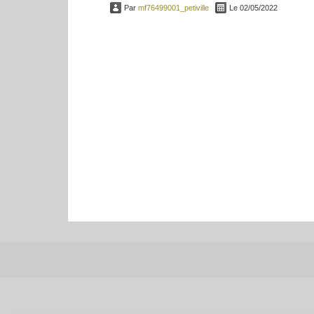
Par
mf76499001_petiville
Le 02/05/2022