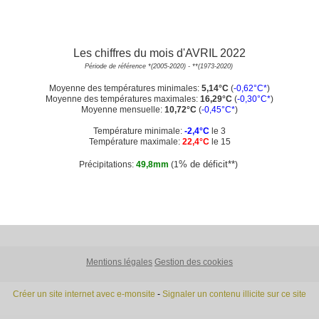
Les chiffres du mois d'AVRIL 2022
Période de référence *(2005-2020) - **(1973-2020)
Moyenne des températures minimales:
5
,14°C
(
-0,62°C*
)
Moyenne des températures maximales:
16,29°C
(
-0,30°C*
)
Moyenne mensuelle:
10,72°C
(
-0,45°C*
)
Température minimale:
-2,4°C
le 3
Température maximale:
22,4°C
le 15
% de déficit**
Précipitations:
49,8mm
(1
)
Mentions légales
Gestion des cookies
Créer un site internet avec e-monsite
-
Signaler un contenu illicite sur ce site