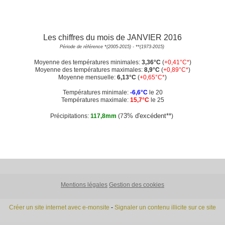
Les chiffres du mois de JANVIER 2016
Période de référence *(2005-2015) - **(1973-2015)
Moyenne des températures minimales:
3,36°C
(
+0,41°C*
)
Moyenne des températures maximales:
8,9°C
(
+0,89°C*
)
Moyenne mensuelle:
6,13°C
(
+0,65°C*
)
Températures minimale:
-6,6°C
le 20
Températures maximale:
15,7°C
le 25
3% d'excédent**
Précipitations:
117,8mm
(7
)
Mentions légales
Gestion des cookies
Créer un site internet avec e-monsite
-
Signaler un contenu illicite sur ce site