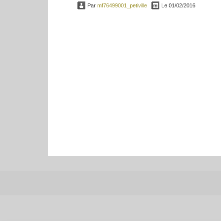
Par
mf76499001_petiville
Le 01/02/2016