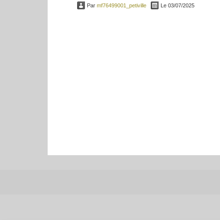
Par
mf76499001_petiville
Le 03/07/2025