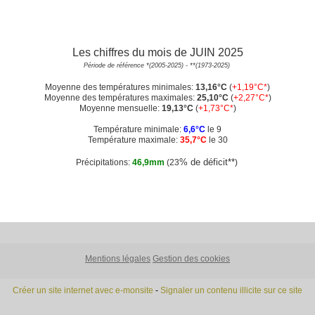
Les chiffres du mois de JUIN 2025
Période de référence *(2005-2025) - **(1973-2025)
Moyenne des températures minimales:
13
,16°C
(
+1,19°C*
)
Moyenne des températures maximales:
25
,10°C
(
+2,27°C*
)
Moyenne mensuelle:
19,13°C
(
+1,73°C*
)
Température minimale:
6,6°C
le 9
Température maximale:
35,7°C
le 30
% de déficit**
Précipitations:
46,9mm
(23
)
Mentions légales
Gestion des cookies
Créer un site internet avec e-monsite
-
Signaler un contenu illicite sur ce site