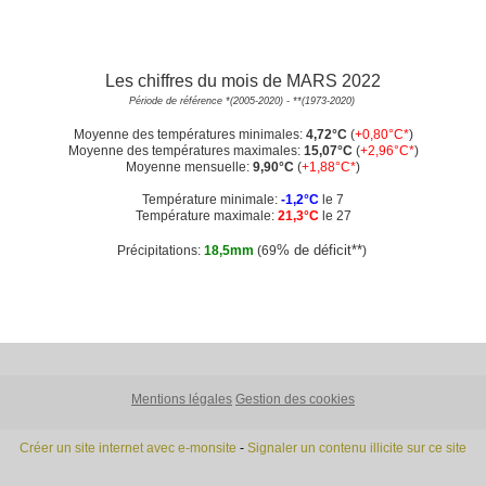
Les chiffres du mois de MARS 2022
Période de référence *(2005-2020) - **(1973-2020)
Moyenne des températures minimales:
4
,72°C
(
+0,80°C*
)
Moyenne des températures maximales:
15
,07°C
(
+2,96°C*
)
Moyenne mensuelle:
9,90°C
(
+1,88°C*
)
Température minimale:
-1,2°C
le 7
Température maximale:
21,3°C
le 27
% de déficit**
Précipitations:
18,5mm
(69
)
Mentions légales
Gestion des cookies
Créer un site internet avec e-monsite
-
Signaler un contenu illicite sur ce site