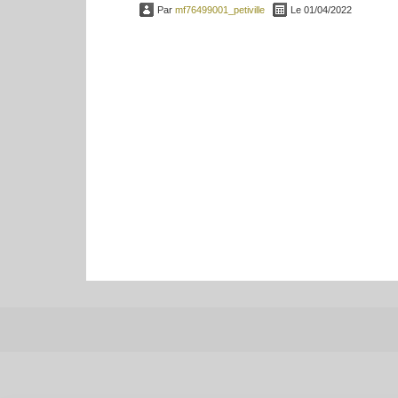
Par
mf76499001_petiville
Le 01/04/2022