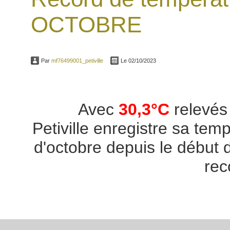
OCTOBRE
Par
mf76499001_petiville
Le 02/10/2023
Avec
30,3
°C
relevés 
Petiville enregistre sa te
d'octobre depuis le début
rec